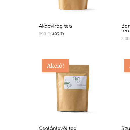
Akácvirág tea
Ban
tea
Original
Current
990
Ft
495
Ft
2 9
price
price
was:
is:
990 Ft.
495 Ft.
Akció!
Csalánlevél tea
Szu