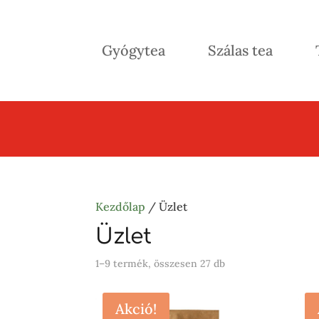
Gyógytea
Szálas tea
Kezdőlap
/ Üzlet
Üzlet
Sorted
1–9 termék, összesen 27 db
by
popularity
Akció!