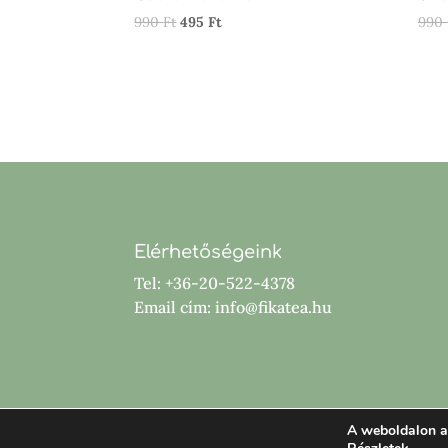
Original
Current
990
Ft
495
Ft
990
price
price
was:
is:
990 Ft.
495 Ft.
Elérhetőségeink
Tel: +36-20-522-4378
Email cím: info@fikatea.hu
A weboldalon a