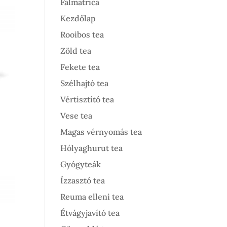
Falmatrica
Kezdőlap
Rooibos tea
Zöld tea
Fekete tea
Szélhajtó tea
Vértisztító tea
Vese tea
Magas vérnyomás tea
Hólyaghurut tea
Gyógyteák
Ízzasztó tea
Reuma elleni tea
Étvágyjavító tea