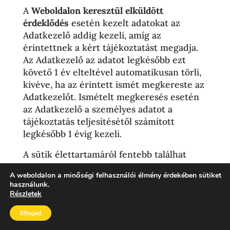
A
Weboldalon keresztül elküldött
érdeklődés
esetén kezelt adatokat az
Adatkezelő addig kezeli, amíg az
érintettnek a kért tájékoztatást megadja.
Az Adatkezelő az adatot legkésőbb ezt
követő 1 év elteltével automatikusan törli,
kivéve, ha az érintett ismét megkereste az
Adatkezelőt. Ismételt megkeresés esetén
az Adatkezelő a személyes adatot a
tájékoztatás teljesítésétől számított
legkésőbb 1 évig kezeli.
A sütik élettartamáról fentebb találhat
tájékoztatást. A Facebookon a Weboldal
A weboldalon a minőségi felhasználói élmény érdekében sütiket
„kedvelt”-ként való megjelölése, illetve
használunk.
feliratkozás esetén az adatkezelés az
Részletek
érintett törlési kérelméig tart (leiratkozás,
Elfogad
megjelölés visszavonása).