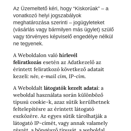
Az Üzemeltető kéri, hogy “Kiskorúak” – a
vonatkozó helyi jogszabályok
meghatározása szerinti – jogügyleteket
(vásárlás vagy bármilyen más ügylet) szülő
vagy törvényes képviselő engedélye nélkül
ne tegyenek.
A Weboldalon való
hírlevél
feliratkozás
esetén az Adatkezelő az
érintett feliratkozó következő adatait
kezeli:
név, e-mail cím, IP-cím
.
A Weboldalt
látogatók kezelt adatai
: a
weboldal használata során különböző
típusú cookie-k, azaz sütik kerülhetnek
feltelepítésre az érintett látogató
eszközére. Az egyes sütik tárolhatják a
látogató IP-címét, vagy annak valamely
részét, a böngésző típusát, a weboldal