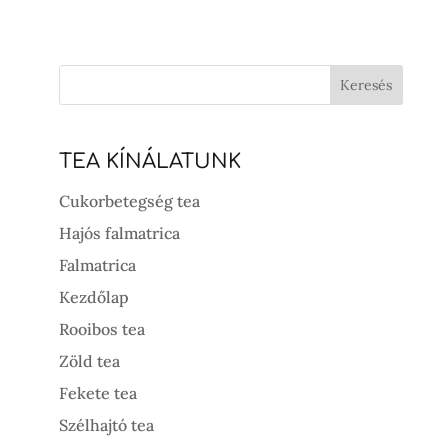
was:
is:
2
1
990 Ft.
495 Ft.
TEA KÍNÁLATUNK
Cukorbetegség tea
Hajós falmatrica
Falmatrica
Kezdőlap
Rooibos tea
Zöld tea
Fekete tea
Szélhajtó tea