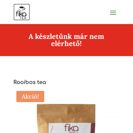
A készletünk már nem
elérhető!
Rooibos tea
Akció!