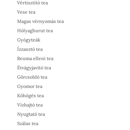
Vértisztító tea
Vese tea
Magas vérnyomás tea
Hólyaghurut tea
Gyógyteák
Ízzasztó tea
Reuma elleni tea
Étvágyjavító tea
Görcsoldó tea
Gyomor tea
Köhögés tea
Vízhajtó tea
Nyugtató tea
Szálas tea