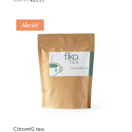
990
Ft
495
Ft
price
price
was:
is:
990 Ft.
495 Ft.
Akció!
Citromfű tea