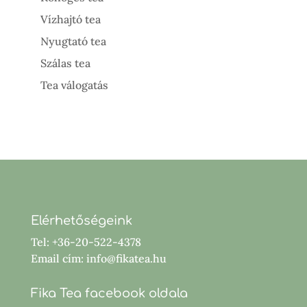
Vízhajtó tea
Nyugtató tea
Szálas tea
Tea válogatás
Elérhetőségeink
Tel: +36-20-522-4378
Email cím: info@fikatea.hu
Fika Tea facebook oldala