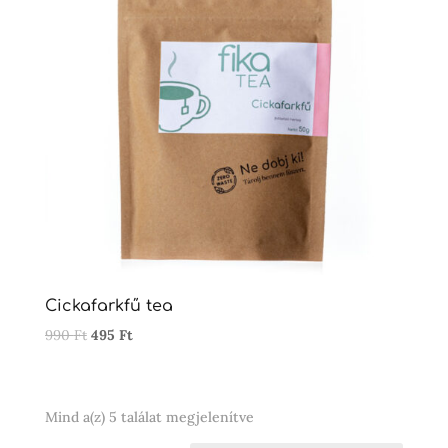
Cickafarkfű tea
Original
Current
990
Ft
495
Ft
price
price
was:
is:
990 Ft.
495 Ft.
Sorted
Mind a(z) 5 találat megjelenítve
by