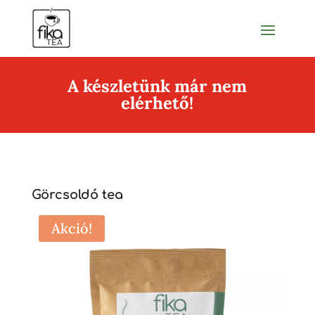
A készletünk már nem
elérhető!
Görcsoldó tea
Akció!