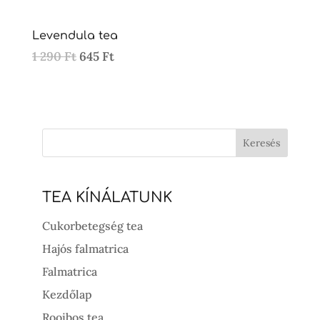
Levendula tea
Original
Current
1 290
Ft
645
Ft
price
price
was:
is:
1
645 Ft.
290 Ft.
TEA KÍNÁLATUNK
Cukorbetegség tea
Hajós falmatrica
Falmatrica
Kezdőlap
Rooibos tea