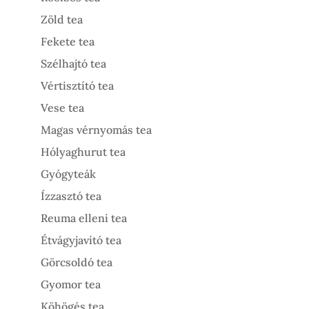
Zöld tea
Fekete tea
Szélhajtó tea
Vértisztító tea
Vese tea
Magas vérnyomás tea
Hólyaghurut tea
Gyógyteák
Ízzasztó tea
Reuma elleni tea
Étvágyjavító tea
Görcsoldó tea
Gyomor tea
Köhögés tea