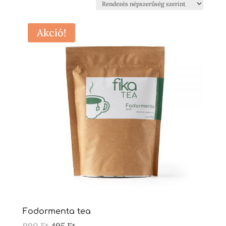
popularity
Akció!
Fodormenta tea
Original
Current