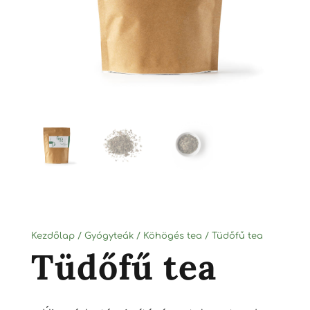
Kezdőlap
/
Gyógyteák
/
Köhögés tea
/ Tüdőfű tea
Tüdőfű tea