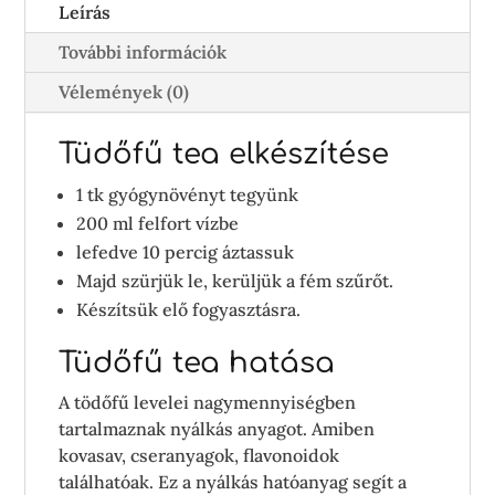
Leírás
További információk
Vélemények (0)
Tüdőfű tea elkészítése
1 tk gyógynövényt tegyünk
200 ml felfort vízbe
lefedve 10 percig áztassuk
Majd szürjük le, kerüljük a fém szűrőt.
Készítsük elő fogyasztásra.
Tüdőfű tea hatása
A tödőfű levelei nagymennyiségben
tartalmaznak nyálkás anyagot. Amiben
kovasav, cseranyagok, flavonoidok
találhatóak. Ez a nyálkás hatóanyag segít a