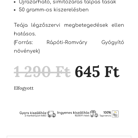
Újrazárható, simítózáras talpas tasak
50 gramm-os kiszerelésben
Teája légzőszervi megbetegedések ellen
hatásos.
(Forrás: Rápóti-Romváry Gyógyító
növények)
Original
Cu
1 290
Ft
645
Ft
price
pr
was:
is:
1
64
Elfogyott
290 Ft.