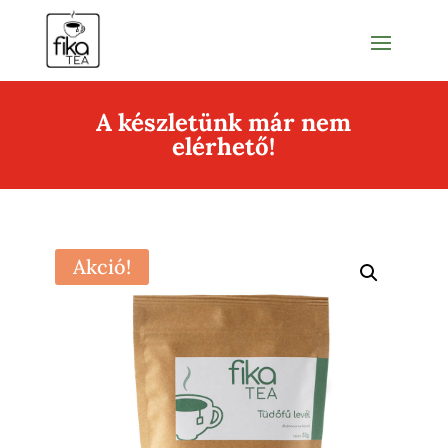
A készletünk már nem
elérhető!
Akció!