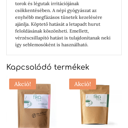
torok és légutak irritációjának
csökkentésében. A népi gyógyászat az
enyhébb megfázásos tünetek kezelésére
ajánlja. Köptető hatását a letapadt hurut
feloldásának köszönheti. Emellett,
vérzéscsillapító hatást is tulajdonítanak neki
így seblemosóként is használható.
Kapcsolódó termékek
Akció!
Akció!