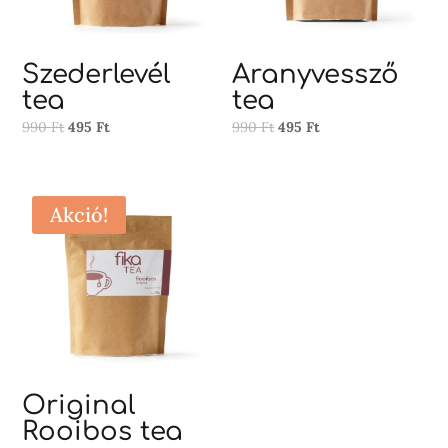
Szederlevél
Aranyvessző
tea
tea
Original
Current
Original
Current
990
Ft
495
Ft
990
Ft
495
Ft
price
price
price
price
was:
is:
was:
is:
990 Ft.
495 Ft.
990 Ft.
495 Ft.
Akció!
Original
Rooibos tea