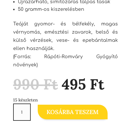
Újrazárható, simítózáras talpas tasak
50 gramm-os kiszerelésben
Teáját gyomor- és bélfekély, magas
vérnyomás, emésztési zavarok, belső és
külső vérzések, vese- és epebántalmak
ellen használják.
(Forrás: Rápóti-Romváry Gyógyító
növények)
Original
Cur
990
Ft
495
Ft
price
pri
was:
is:
990 Ft.
495 
15 készleten
Orbáncfű
KOSÁRBA TESZEM
tea
mennyiség