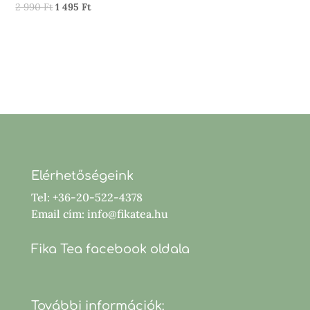
Original
Current
2 990
Ft
1 495
Ft
price
price
was:
is:
2
1
990 Ft.
495 Ft.
Elérhetőségeink
Tel: +36-20-522-4378
Email cím: info@fikatea.hu
Fika Tea facebook oldala
További információk: