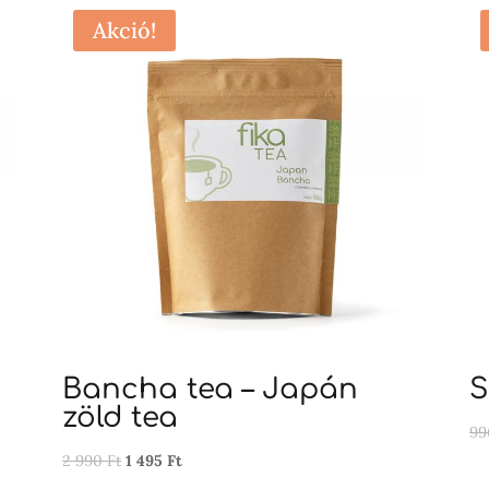
Akció!
Bancha tea – Japán
S
zöld tea
9
Original
Current
2 990
Ft
1 495
Ft
price
price