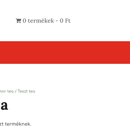
0 termékek
0 Ft
or tea
/ Teszt tea
ea
szt terméknek.