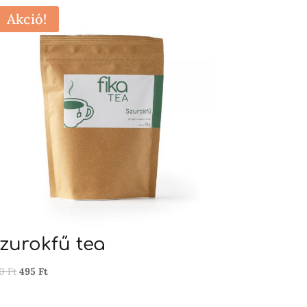
Akció!
zurokfű tea
Original
Current
90
Ft
495
Ft
price
price
was:
is: