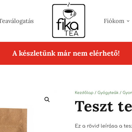
Teaválogatás
Fiókom
A készletünk már nem elérhető!
Kezdőlap
/
Gyógyteák
/
Gyom
Teszt t
Ez a rövid leírása a te