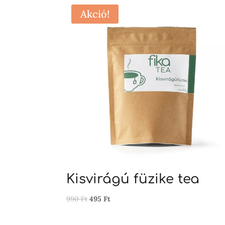
Akció!
Kisvirágú füzike tea
Original
Current
990
Ft
495
Ft
price
price
was:
is: