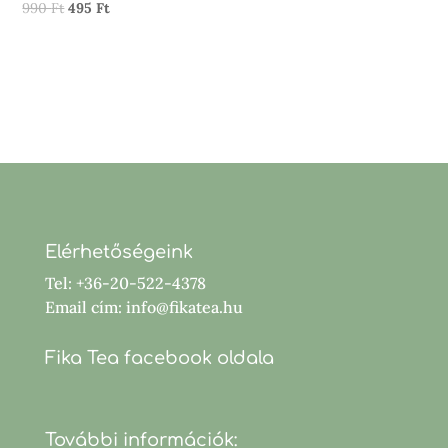
Original
Current
990
Ft
495
Ft
price
price
was:
is:
990 Ft.
495 Ft.
Elérhetőségeink
Tel: +36-20-522-4378
Email cím: info@fikatea.hu
Fika Tea facebook oldala
További információk: