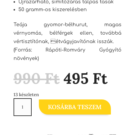
Újrazárható, simítózáras talpas tasak
50 gramm-os kiszerelésben
Teája gyomor-bélhurut, magas
vérnyomás, bélférgek ellen, továbbá
vértisztítónak, étvágyjavítónak isszák.
(Forrás: Rápóti-Romváry Gyógyító
növények)
Original
Cur
990
Ft
495
Ft
price
pri
was:
is:
990 Ft.
495 
13 készleten
Diófalevél
KOSÁRBA TESZEM
tea
mennyiség